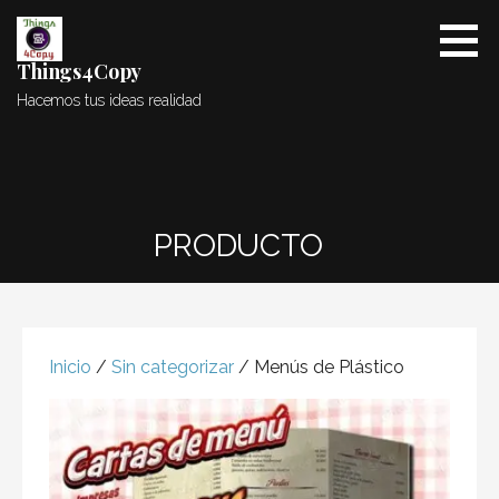
Saltar
al
contenido
Things4Copy
Hacemos tus ideas realidad
PRODUCTO
Inicio
/
Sin categorizar
/ Menús de Plástico