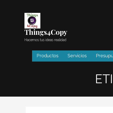
Saltar
al
contenido
Things4Copy
Hacemos tus ideas realidad
Productos
Servicios
Presupu
ET