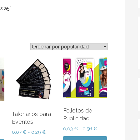
s a5”
ado
ridad
Folletos de
Talonarios para
Publicidad
Eventos
Rango
0,03
€
-
0,56
€
ango
Rango
0,07
€
-
0,29
€
de
e
de