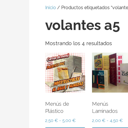
Inicio
/ Productos etiquetados “volante
volantes a5
Orden
Mostrando los 4 resultados
por
popula
Menús de
Menús
Plástico
Laminados
Rango
R
2,50
€
-
5,00
€
2,00
€
-
4,50
€
de
d