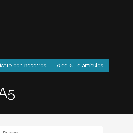
cate con nosotros
0,00
€
0 artículos
A5
BUSCAR: