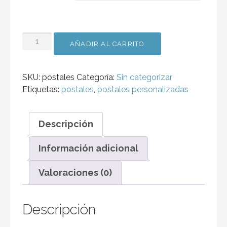
POSTALES
AÑADIR AL CARRITO
A6
10X15
CM.
SKU:
postales
Categoría:
Sin categorizar
CANTIDAD
Etiquetas:
postales
,
postales personalizadas
Descripción
Información adicional
Valoraciones (0)
Descripción