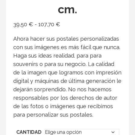
cm.
Rango
39,50
€
-
107,70
€
de
Ahora hacer sus postales personalizadas
precios:
con sus imágenes es más fácil que nunca.
desde
Haga sus ideas realidad. para para
39,50 €
souvenirs o para su negocio. La calidad
hasta
de la imagen que logramos con impresión
107,70 €
digital y máquinas de última generación le
dejarán sorprendido. No nos hacemos
responsables por los derechos de autor
de las fotos o imágenes que recibimos
para personalizar sus postales.
CANTIDAD