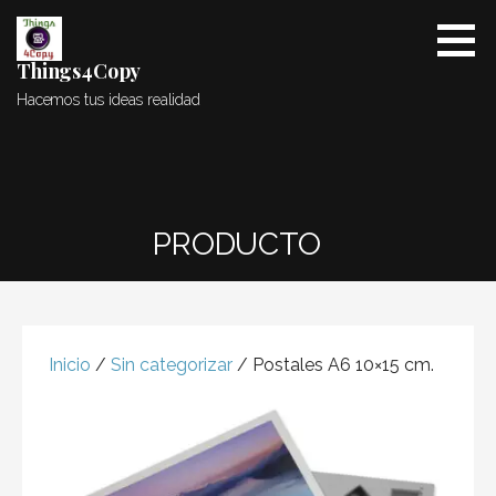
Saltar
al
contenido
Things4Copy
Hacemos tus ideas realidad
PRODUCTO
Inicio
/
Sin categorizar
/ Postales A6 10×15 cm.