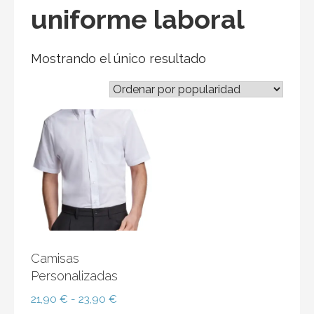
uniforme laboral
Mostrando el único resultado
Camisas
Personalizadas
Rango
21,90
€
-
23,90
€