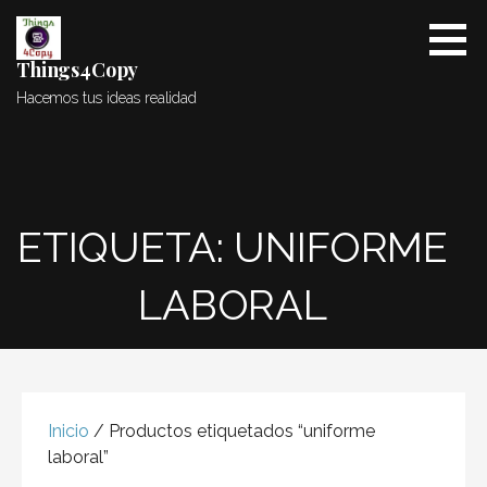
Saltar
al
contenido
Things4Copy
Hacemos tus ideas realidad
ETIQUETA: UNIFORME
LABORAL
Inicio
/ Productos etiquetados “uniforme
laboral”