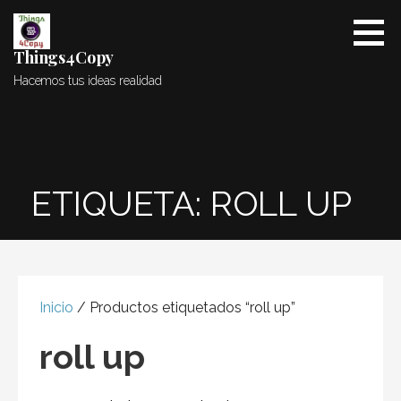
Saltar
al
contenido
Things4Copy
Hacemos tus ideas realidad
ETIQUETA: ROLL UP
Inicio
/ Productos etiquetados “roll up”
roll up