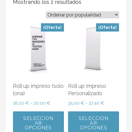
Ordenado
Mostrando los 2 resultados
por
popularidad
¡Oferta!
¡Oferta!
Roll up impreso (solo
Roll up Impreso
lona)
Personalizado
Rango
Rango
18,00
€
-
20,00
€
35,00
€
-
37,40
€
de
de
precios:
precios:
SELECCION
SELECCION
AR
AR
desde
desde
OPCIONES
OPCIONES
18,00 €
35,00 €