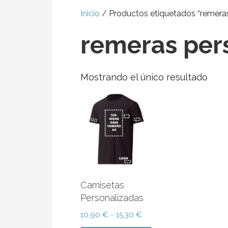
Inicio
/ Productos etiquetados “remeras
remeras per
Mostrando el único resultado
Camisetas
Personalizadas
Rango
10,90
€
-
15,30
€
de