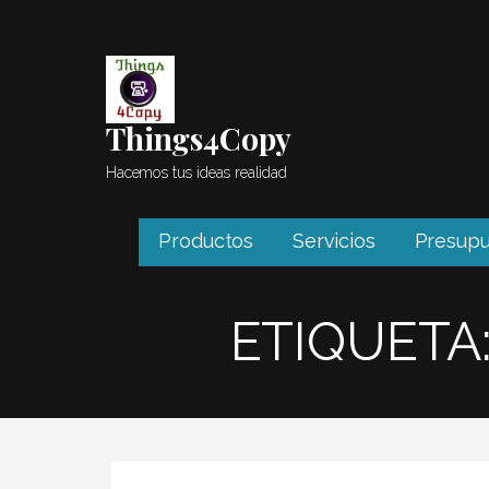
Saltar
al
contenido
Things4Copy
Hacemos tus ideas realidad
Productos
Servicios
Presupu
ETIQUETA