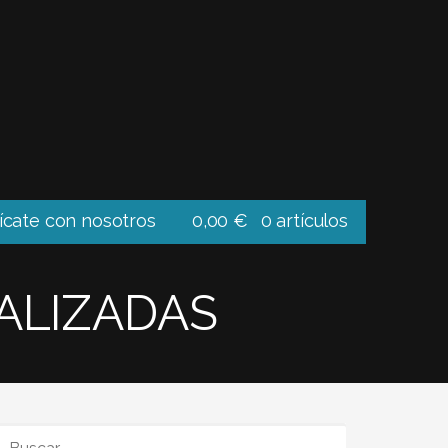
cate con nosotros
0,00
€
0 artículos
ALIZADAS
BUSCAR: