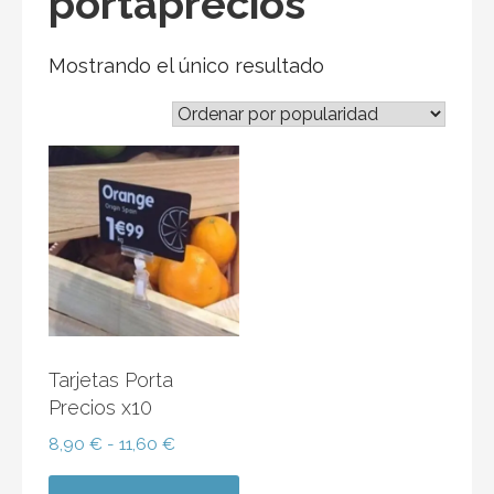
portaprecios
Mostrando el único resultado
Tarjetas Porta
Precios x10
Rango
8,90
€
-
11,60
€
de