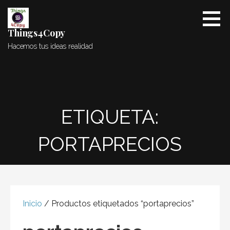
Saltar
al
contenido
Things4Copy
Hacemos tus ideas realidad
ETIQUETA:
PORTAPRECIOS
Inicio
/ Productos etiquetados “portaprecios”