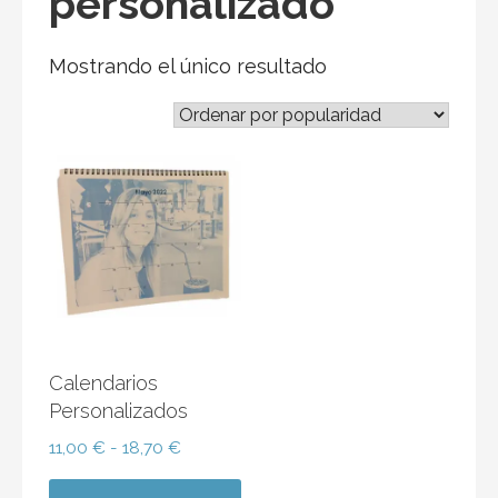
personalizado
Mostrando el único resultado
Calendarios
Personalizados
Rango
11,00
€
-
18,70
€
de