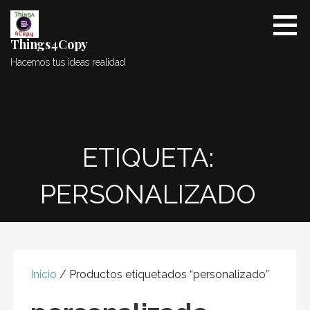
Saltar
al
contenido
Things4Copy
Hacemos tus ideas realidad
ETIQUETA:
PERSONALIZADO
Inicio
/ Productos etiquetados “personalizado”