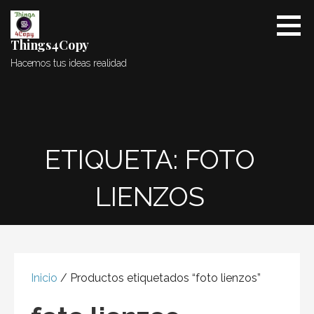
Saltar
al
contenido
Things4Copy
Hacemos tus ideas realidad
ETIQUETA: FOTO
LIENZOS
Inicio
/ Productos etiquetados “foto lienzos”