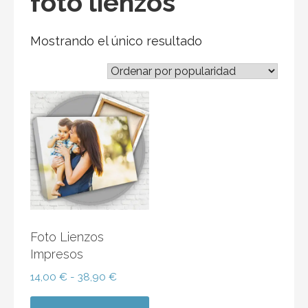
foto lienzos
Mostrando el único resultado
Foto Lienzos
Impresos
Rango
14,00
€
-
38,90
€
de