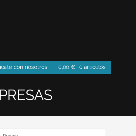
cate con nosotros
0,00
€
0 artículos
MPRESAS
BUSCAR: