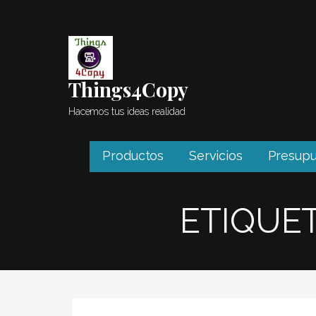
Saltar
al
contenido
Things4Copy
Hacemos tus ideas realidad
Productos
Servicios
Presupu
ETIQUE