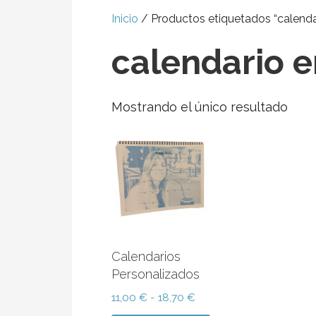
Inicio
/ Productos etiquetados “calend
calendario 
Mostrando el único resultado
Calendarios
Personalizados
Rango
11,00
€
-
18,70
€
de