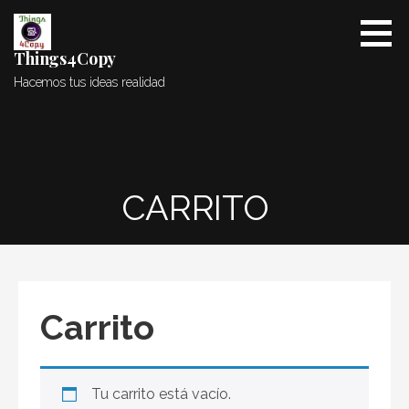
Saltar
al
contenido
Things4Copy
Hacemos tus ideas realidad
CARRITO
Carrito
Tu carrito está vacío.